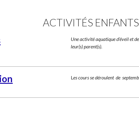
ACTIVITÉS ENFANTS
s
Une activité aquatique d’éveil et d
leur(s) parent(s)
.
ion
L
es cours se déroulent de septembr